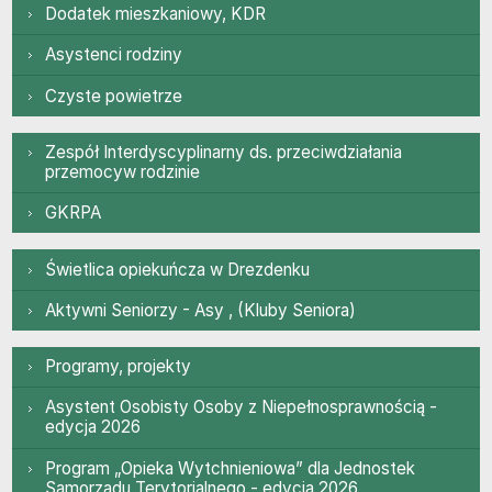
Dodatek mieszkaniowy, KDR
Asystenci rodziny
Czyste powietrze
Zespół Interdyscyplinarny ds. przeciwdzia
Zespół Interdyscyplinarny ds. przeciwdziałania
przemocyw rodzinie
GKRPA
Świetlica opiekuńcza w Drezdenku
Świetlica opiekuńcza w Drezdenku
Aktywni Seniorzy - Asy , (Kluby Seniora)
Programy, projekty
Programy, projekty
Asystent Osobisty Osoby z Niepełnosprawnością -
edycja 2026
Program „Opieka Wytchnieniowa” dla Jednostek
Samorządu Terytorialnego - edycja 2026