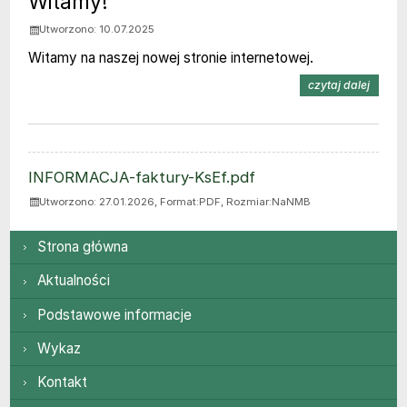
Aktualności
Witamy!
Utworzono: 10.07.2025
Witamy na naszej nowej stronie internetowej.
na tem
czytaj dalej
ZAŁĄCZNIKI
INFORMACJA-faktury-KsEf.pdf
Utworzono: 27.01.2026, Format:
PDF
, Rozmiar:
NaNMB
Menu główne
Strona główna
Aktualności
Podstawowe informacje
Wykaz
Kontakt