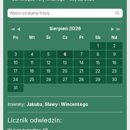
Wyszuk
Przestaw datę na Sierpień 2025
Przestaw datę na Lipiec 2026
Lista wydarzeń w miesiącu
Brak wydarzeń w tym 
Przestaw 
Przesta
Wydarzenia
Sierpień 2026
Pn
Wt
Śr
Cz
Pt
Sb
Nd
1
2
3
4
5
6
7
8
9
10
11
12
13
14
15
16
17
18
19
20
21
22
23
24
25
26
27
28
29
30
31
Imieniny
Imieniny:
Jakuba
,
Sławy
i
Wincentego
Licznik odwiedzin: