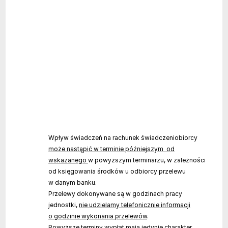
Wpływ świadczeń na rachunek świadczeniobiorcy
może nastąpić w terminie późniejszym od
wskazanego
w powyższym terminarzu, w zależności
od księgowania środków u odbiorcy przelewu
w danym banku.
Przelewy dokonywane są w godzinach pracy
jednostki,
nie udzielamy telefonicznie informacji
o godzinie wykonania przelewów
.
Powyższe terminy wypłat mają jedynie charakter