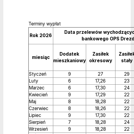
Terminy wypłat
Data przelewów wychodzącyc
Rok 2026
bankowego OPS Drez
Dodatek
Zasiłek
Zasiłe
miesiąc
mieszkaniowy
okresowy
stały
Styczeń
9
27
29
Luty
6
17,26
23
Marzec
6
17,30
24
Kwiecień
9
17,29
22
Maj
8
18,28
22
Czerwiec
8
18,26
22
Lipiec
9
17,30
22
Sierpień
7
18,28
24
Wrzesień
9
18,28
22