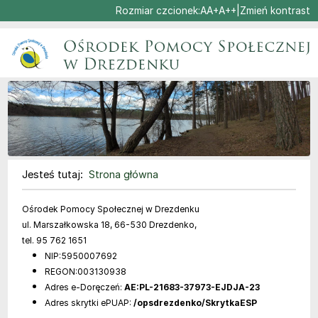
Ustaw domyślną czcionk
Ustaw większą czcionk
Ustaw największą cz
Rozmiar czcionek:
A
A+
A++
|
Zmień kontrast
Przejdź do głównej treści
Przejdź do wyszukiwarki
Jesteś tutaj:
Strona główna
Strona główna
Ośrodek Pomocy Społecznej w Drezdenku
ul. Marszałkowska
18, 66-530 Drezdenko,
tel. 95 762 1651
NIP:
5950007692
REGON:
003130938
Adres e-Doręczeń:
AE:PL-21683-37973-EJDJA-23
Adres skrytki ePUAP:
/opsdrezdenko/SkrytkaESP