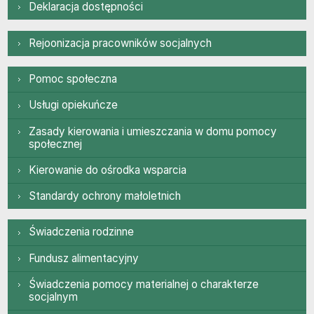
Deklaracja dostępności
Rejonizacja pracowników socjalnych
Rejoonizacja pracowników socjalnych
Pomocy społeczna
Pomoc społeczna
Usługi opiekuńcze
Zasady kierowania i umieszczania w domu pomocy
społecznej
Kierowanie do ośrodka wsparcia
Standardy ochrony małoletnich
Zabezpieczenie społeczne
Świadczenia rodzinne
Fundusz alimentacyjny
Świadczenia pomocy materialnej o charakterze
socjalnym